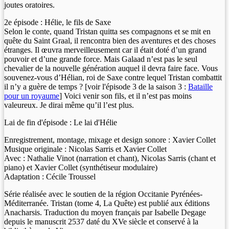
joutes oratoires.
2e épisode : Hélie, le fils de Saxe
Selon le conte, quand Tristan quitta ses compagnons et se mit en
quête du Saint Graal, il rencontra bien des aventures et des choses
étranges. Il œuvra merveilleusement car il était doté d’un grand
pouvoir et d’une grande force. Mais Galaad n’est pas le seul
chevalier de la nouvelle génération auquel il devra faire face. Vous
souvenez-vous d’Hélian, roi de Saxe contre lequel Tristan combattit
il n’y a guère de temps ? [voir l'épisode 3 de la saison 3 :
Bataille
pour un royaume
] Voici venir son fils, et il n’est pas moins
valeureux. Je dirai même qu’il l’est plus.
Lai de fin d'épisode : Le lai d'Hélie
Enregistrement, montage, mixage et design sonore : Xavier Collet
Musique originale : Nicolas Sarris et Xavier Collet
Avec : Nathalie Vinot (narration et chant), Nicolas Sarris (chant et
piano) et Xavier Collet (synthétiseur modulaire)
Adaptation : Cécile Troussel
Série réalisée avec le soutien de la région Occitanie Pyrénées-
Méditerranée. Tristan (tome 4, La Quête) est publié aux éditions
Anacharsis. Traduction du moyen français par Isabelle Degage
depuis le manuscrit 2537 daté du XVe siècle et conservé à la